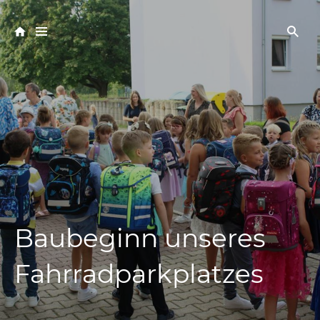
Baubeginn unseres
Fahrradparkplatzes