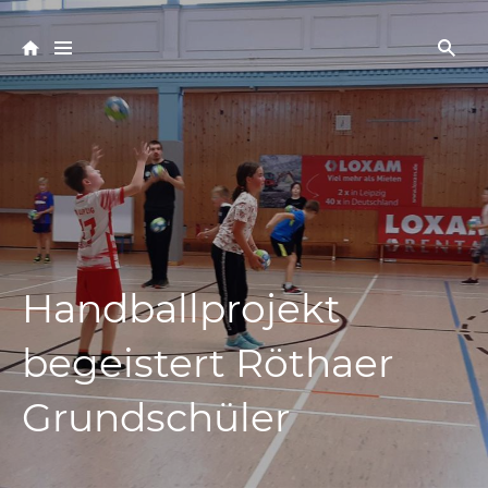
Handballprojekt
begeistert Röthaer
Grundschüler