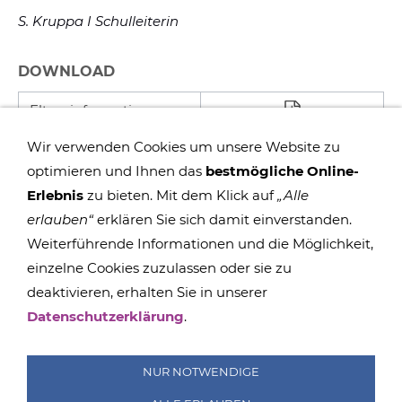
S. Kruppa I Schulleiterin
DOWNLOAD
Elterninformation
Wir verwenden Cookies um unsere Website zu
optimieren und Ihnen das
bestmögliche Online-
Erlebnis
zu bieten. Mit dem Klick auf
„Alle
erlauben“
erklären Sie sich damit einverstanden.
Weiterführende Informationen und die Möglichkeit,
einzelne Cookies zuzulassen oder sie zu
deaktivieren, erhalten Sie in unserer
IMPRESSUM
COOKIES
DATENSCHUTZ
SITEMAP
Datenschutzerklärung
.
SUCHEN
FAQ
TRANSPARENZ
BESCHWERDEMANAGEMENT
NUR NOTWENDIGE