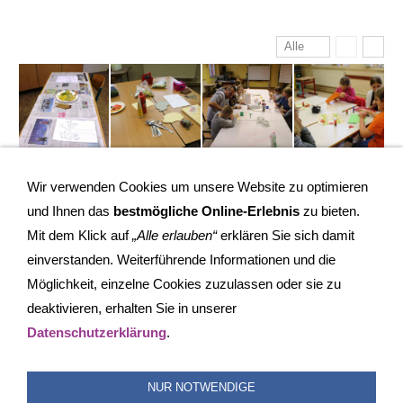
Alle
Wir verwenden Cookies um unsere Website zu optimieren
und Ihnen das
bestmögliche Online-Erlebnis
zu bieten.
Mit dem Klick auf
„Alle erlauben“
erklären Sie sich damit
einverstanden. Weiterführende Informationen und die
Möglichkeit, einzelne Cookies zuzulassen oder sie zu
deaktivieren, erhalten Sie in unserer
IMPRESSUM
COOKIES
DATENSCHUTZ
SITEMAP
Datenschutzerklärung
.
SUCHEN
FAQ
TRANSPARENZ
BESCHWERDEMANAGEMENT
NUR NOTWENDIGE